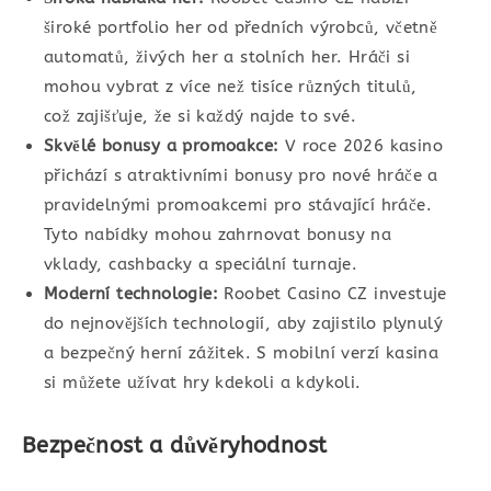
široké portfolio her od předních výrobců, včetně
automatů, živých her a stolních her. Hráči si
mohou vybrat z více než tisíce různých titulů,
což zajišťuje, že si každý najde to své.
Skvělé bonusy a promoakce:
V roce 2026 kasino
přichází s atraktivními bonusy pro nové hráče a
pravidelnými promoakcemi pro stávající hráče.
Tyto nabídky mohou zahrnovat bonusy na
vklady, cashbacky a speciální turnaje.
Moderní technologie:
Roobet Casino CZ investuje
do nejnovějších technologií, aby zajistilo plynulý
a bezpečný herní zážitek. S mobilní verzí kasina
si můžete užívat hry kdekoli a kdykoli.
Bezpečnost a důvěryhodnost