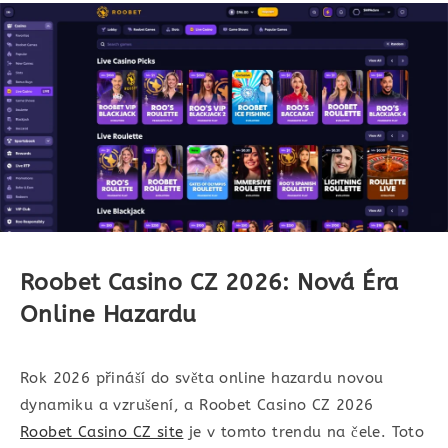
Roobet Casino CZ 2026: Nová Éra
Online Hazardu
Rok 2026 přináší do světa online hazardu novou
dynamiku a vzrušení, a Roobet Casino CZ 2026
Roobet Casino CZ site
je v tomto trendu na čele. Toto