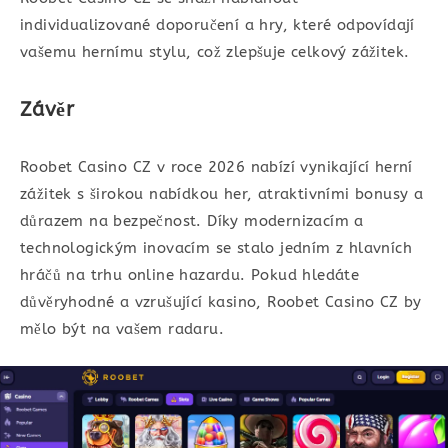
individualizované doporučení a hry, které odpovídají
vašemu hernímu stylu, což zlepšuje celkový zážitek.
Závěr
Roobet Casino CZ v roce 2026 nabízí vynikající herní
zážitek s širokou nabídkou her, atraktivními bonusy a
důrazem na bezpečnost. Díky modernizacím a
technologickým inovacím se stalo jedním z hlavních
hráčů na trhu online hazardu. Pokud hledáte
důvěryhodné a vzrušující kasino, Roobet Casino CZ by
mělo být na vašem radaru.