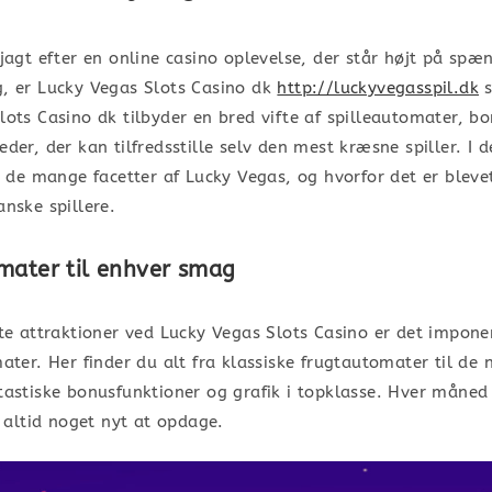
jagt efter en online casino oplevelse, der står højt på spæ
, er Lucky Vegas Slots Casino dk
http://luckyvegasspil.dk
s
ots Casino dk tilbyder en bred vifte af spilleautomater, bor
der, der kan tilfredsstille selv den mest kræsne spiller. I d
ke de mange facetter af Lucky Vegas, og hvorfor det er blev
nske spillere.
mater til enhver smag
ste attraktioner ved Lucky Vegas Slots Casino er det impon
ater. Her finder du alt fra klassiske frugtautomater til de 
tastiske bonusfunktioner og grafik i topklasse. Hver måned 
r altid noget nyt at opdage.