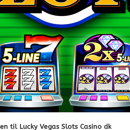
n til Lucky Vegas Slots Casino dk