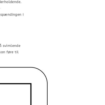
derholdende.
e
r spændingen i
nå svimlende
an føre til