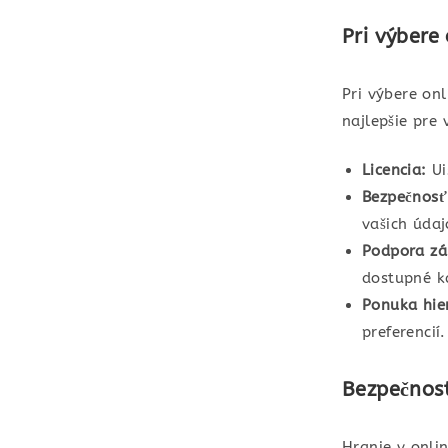
Pri výbere
Pri výbere onl
najlepšie pre 
Licencia:
Ui
Bezpečnosť
vašich údaj
Podpora zá
dostupné k
Ponuka hie
preferencií.
Bezpečnost
Hranie v onli