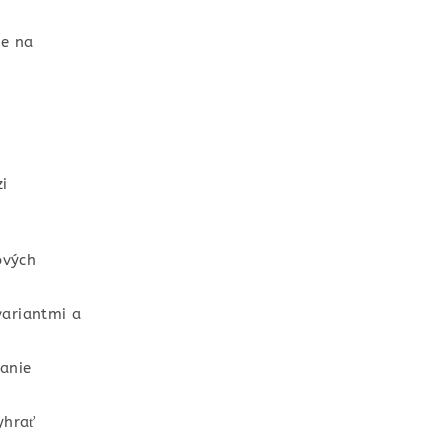
ie na
zi
ových
variantmi a
lanie
yhrať