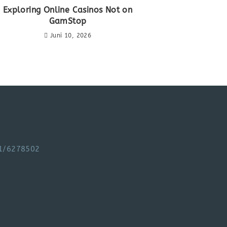
Exploring Online Casinos Not on
GamStop
Juni 10, 2026
1/6278502