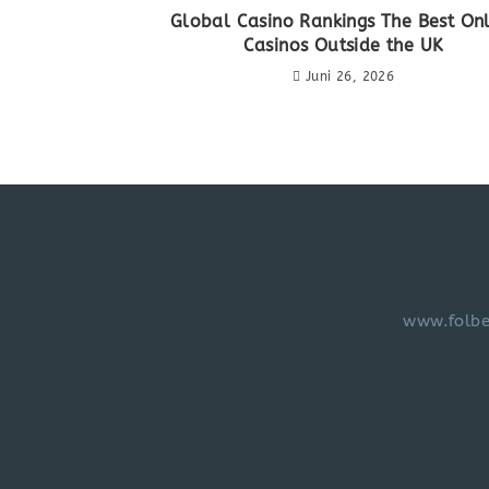
Global Casino Rankings The Best On
Casinos Outside the UK
Juni 26, 2026
www.folbe