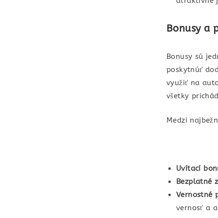
atraktívne 
Bonusy a 
Bonusy sú jed
poskytnúť dod
využiť na aut
všetky prichá
Medzi najbežn
Uvítací bon
Bezplatné z
Vernostné 
vernosť a 