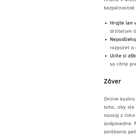
bezpečnostné 
Hrajte len 
držiteľom l
Nepodliehaj
rozpočet a 
Užite si zá
sa cítite p
Záver
Online kasína
toho, aby ste
naozaj z čoho
zodpovedne. N
zarábania peň