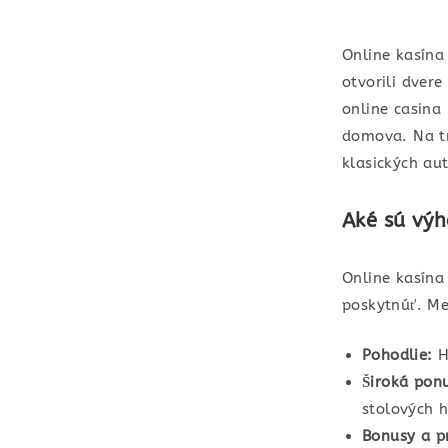
Online kasína
otvorili dver
online casina
domova. Na tr
klasických au
Aké sú výh
Online kasín
poskytnúť. Med
Pohodlie:
H
Široká ponu
stolových h
Bonusy a p