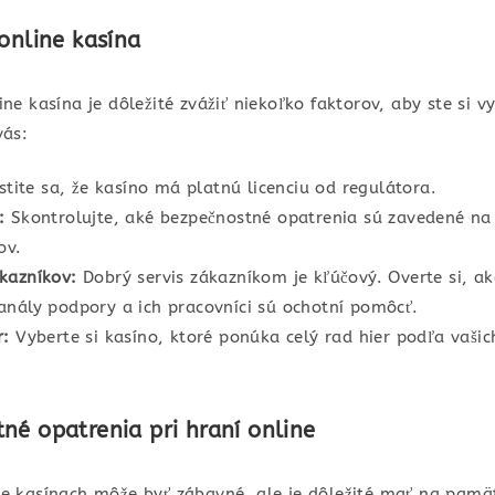
 online kasína
ine kasína je dôležité zvážiť niekoľko faktorov, aby ste si vy
vás:
stite sa, že kasíno má platnú licenciu od regulátora.
:
Skontrolujte, aké bezpečnostné opatrenia sú zavedené na
ov.
kazníkov:
Dobrý servis zákazníkom je kľúčový. Overte si, ak
anály podpory a ich pracovníci sú ochotní pomôcť.
r:
Vyberte si kasíno, ktoré ponúka celý rad hier podľa vašic
né opatrenia pri hraní online
ne kasínach môže byť zábavné, ale je dôležité mať na pamät