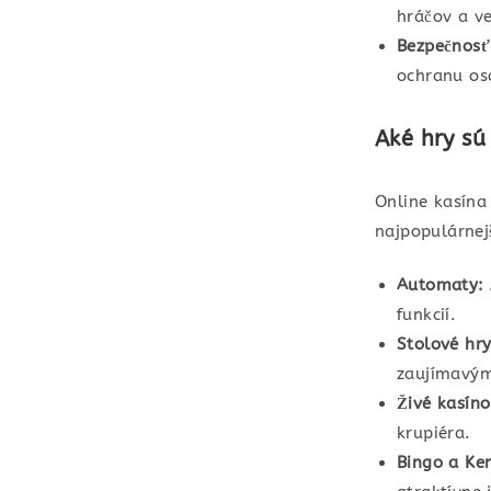
hráčov a v
Bezpečnosť
ochranu os
Aké hry sú
Online kasína
najpopulárnejš
Automaty:
funkcií.
Stolové hry
zaujímavým
Živé kasíno
krupiéra.
Bingo a Ke