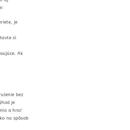
e:
riete, je
tavte si
esujúce. Ak
rušenie bez
ýhod je
nia a hrať
ako na spôsob