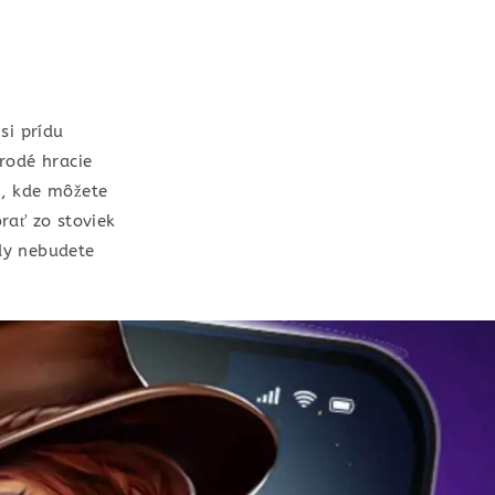
si prídu
rodé hracie
i, kde môžete
rať zo stoviek
kdy nebudete