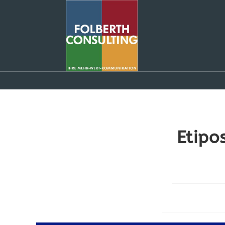
Zum
Inhalt
springen
Blog
Etipo