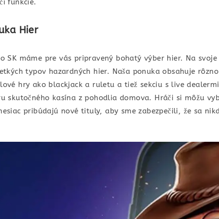
i funkcie.
uka Hier
no SK máme pre vás pripravený bohatý výber hier. Na svoje 
šetkých typov hazardných hier. Naša ponuka obsahuje rôzno
lové hry ako blackjack a ruletu a tiež sekciu s live dealerm
ru skutočného kasína z pohodlia domova. Hráči si môžu vyb
mesiac pribúdajú nové tituly, aby sme zabezpečili, že sa ni