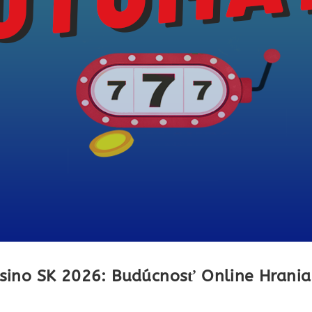
asino SK 2026: Budúcnosť Online Hrania