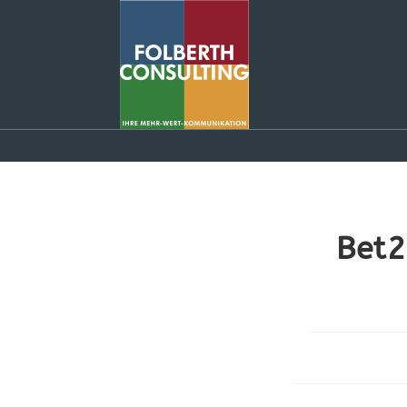
Zum
Inhalt
springen
Blog
Bet2