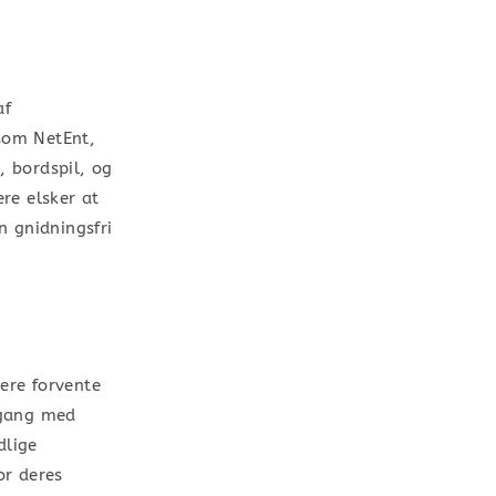
af
 som NetEnt,
, bordspil, og
ere elsker at
n gnidningsfri
ere forvente
 gang med
dlige
or deres