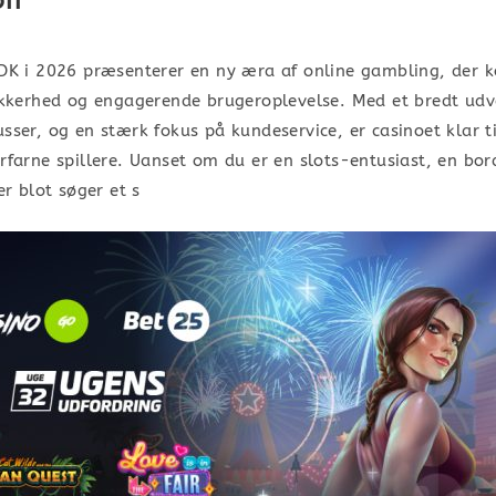
on
DK i 2026 præsenterer en ny æra af online gambling, der 
ikkerhed og engagerende brugeroplevelse. Med et bredt udva
ser, og en stærk fokus på kundeservice, er casinoet klar ti
rfarne spillere. Uanset om du er en slots-entusiast, en bor
er blot søger et s