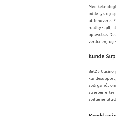
Med teknologi
både lys og s
at innovere. F
reality-spil,
oplevelse. Det
verdenen, og 
Kunde Sup
Bet25 Casino 
kundesupport,
spørgsmål om 
stræber efter 
spillerne alti