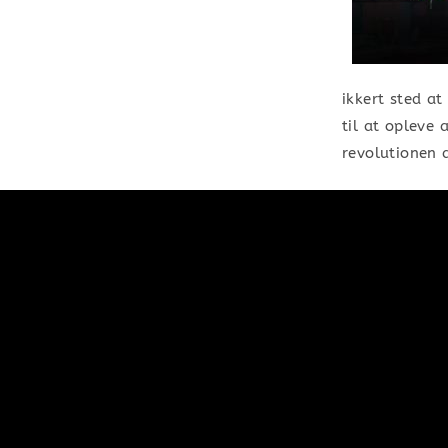
ikkert sted at
til at opleve 
revolutionen 