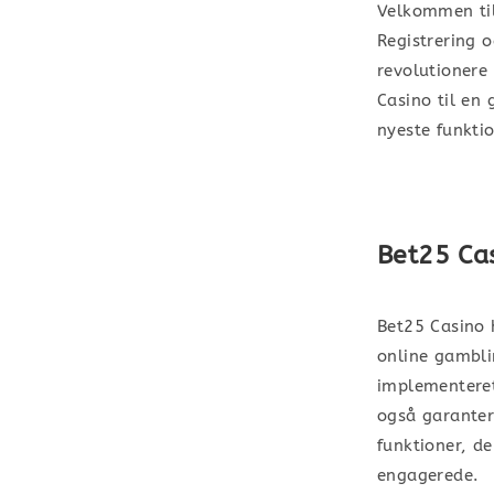
Velkommen til
Registrering
revolutionere
Casino til en 
nyeste funktio
Bet25 Cas
Bet25 Casino 
online gambli
implementeret
også garanter
funktioner, de
engagerede.