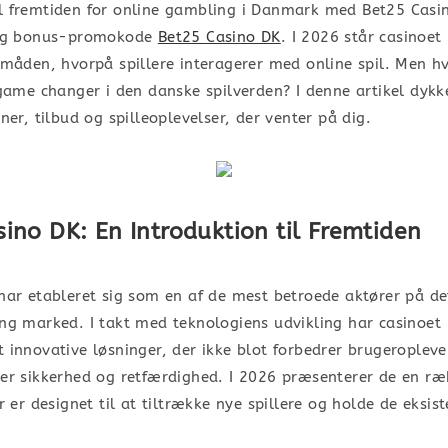
 fremtiden for online gambling i Danmark med Bet25 Casi
 og bonus-promokode
Bet25 Casino DK
. I 2026 står casinoet 
 måden, hvorpå spillere interagerer med online spil. Men h
game changer i den danske spilverden? I denne artikel dykke
ner, tilbud og spilleoplevelser, der venter på dig.
ino DK: En Introduktion til Fremtiden
har etableret sig som en af de mest betroede aktører på d
ng marked. I takt med teknologiens udvikling har casinoet
 innovative løsninger, der ikke blot forbedrer brugeroplev
er sikkerhed og retfærdighed. I 2026 præsenterer de en ræ
r er designet til at tiltrække nye spillere og holde de eksis