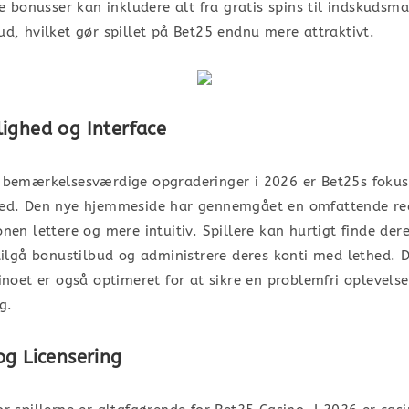
se bonusser kan inkludere alt fra gratis spins til indskudsm
ud, hvilket gør spillet på Bet25 endnu mere attraktivt.
ighed og Interface
 bemærkelsesværdige opgraderinger i 2026 er Bet25s fokus
ed. Den nye hjemmeside har gennemgået en omfattende red
nen lettere og mere intuitiv. Spillere kan hurtigt finde der
 tilgå bonustilbud og administrere deres konti med lethed. 
inoet er også optimeret for at sikre en problemfri oplevels
g.
og Licensering