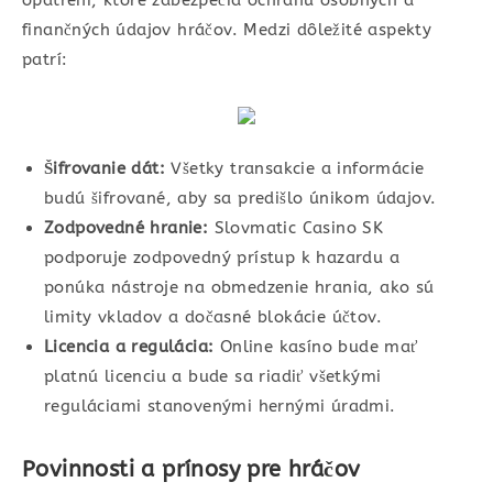
opatrení, ktoré zabezpečia ochranu osobných a
finančných údajov hráčov. Medzi dôležité aspekty
patrí:
Šifrovanie dát:
Všetky transakcie a informácie
budú šifrované, aby sa predišlo únikom údajov.
Zodpovedné hranie:
Slovmatic Casino SK
podporuje zodpovedný prístup k hazardu a
ponúka nástroje na obmedzenie hrania, ako sú
limity vkladov a dočasné blokácie účtov.
Licencia a regulácia:
Online kasíno bude mať
platnú licenciu a bude sa riadiť všetkými
reguláciami stanovenými hernými úradmi.
Povinnosti a prínosy pre hráčov