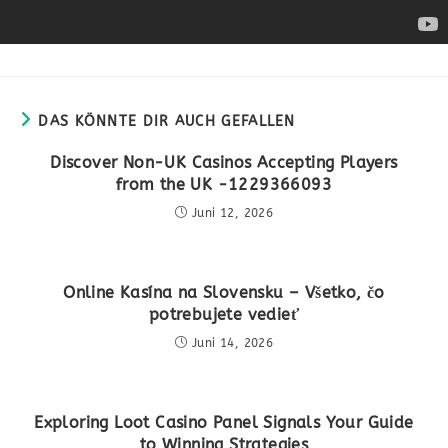
DAS KÖNNTE DIR AUCH GEFALLEN
Discover Non-UK Casinos Accepting Players
from the UK -1229366093
Juni 12, 2026
Online Kasína na Slovensku – Všetko, čo
potrebujete vedieť
Juni 14, 2026
Exploring Loot Casino Panel Signals Your Guide
to Winning Strategies