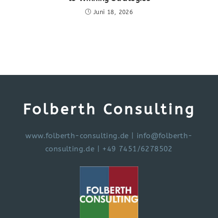
Juni 18, 2026
Folberth Consulting
www.folberth-consulting.de
|
info@folberth-
consulting.de
| +49 7451/6278502