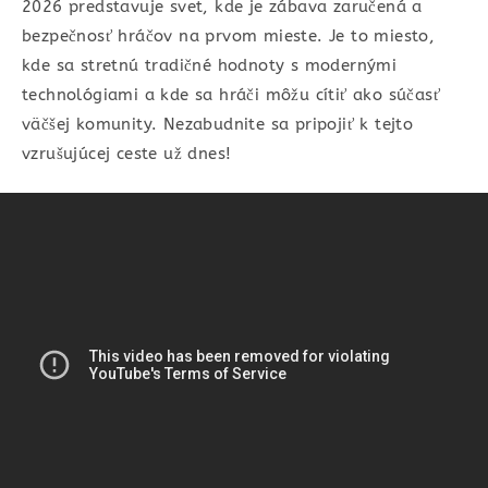
2026 predstavuje svet, kde je zábava zaručená a
bezpečnosť hráčov na prvom mieste. Je to miesto,
kde sa stretnú tradičné hodnoty s modernými
technológiami a kde sa hráči môžu cítiť ako súčasť
väčšej komunity. Nezabudnite sa pripojiť k tejto
vzrušujúcej ceste už dnes!