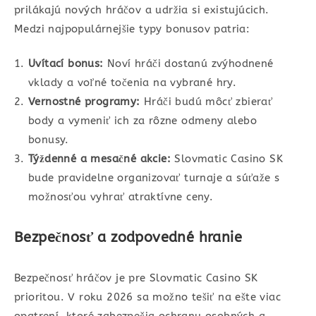
prilákajú nových hráčov a udržia si existujúcich.
Medzi najpopulárnejšie typy bonusov patria:
Uvítací bonus:
Noví hráči dostanú zvýhodnené
vklady a voľné točenia na vybrané hry.
Vernostné programy:
Hráči budú môcť zbierať
body a vymeniť ich za rôzne odmeny alebo
bonusy.
Týždenné a mesačné akcie:
Slovmatic Casino SK
bude pravidelne organizovať turnaje a súťaže s
možnosťou vyhrať atraktívne ceny.
Bezpečnosť a zodpovedné hranie
Bezpečnosť hráčov je pre Slovmatic Casino SK
prioritou. V roku 2026 sa možno tešiť na ešte viac