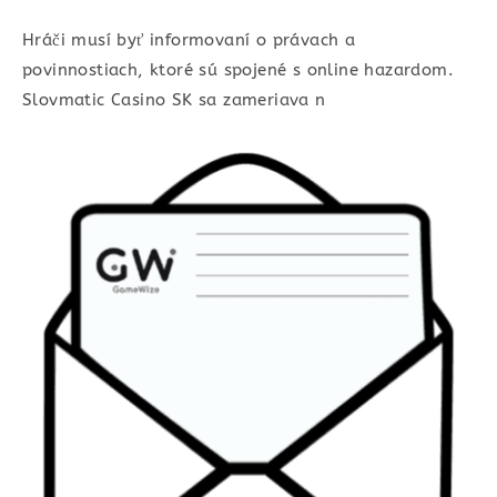
Hráči musí byť informovaní o právach a
povinnostiach, ktoré sú spojené s online hazardom.
Slovmatic Casino SK sa zameriava n