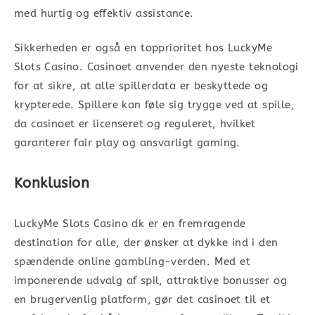
med hurtig og effektiv assistance.
Sikkerheden er også en topprioritet hos LuckyMe
Slots Casino. Casinoet anvender den nyeste teknologi
for at sikre, at alle spillerdata er beskyttede og
krypterede. Spillere kan føle sig trygge ved at spille,
da casinoet er licenseret og reguleret, hvilket
garanterer fair play og ansvarligt gaming.
Konklusion
LuckyMe Slots Casino dk er en fremragende
destination for alle, der ønsker at dykke ind i den
spændende online gambling-verden. Med et
imponerende udvalg af spil, attraktive bonusser og
en brugervenlig platform, gør det casinoet til et