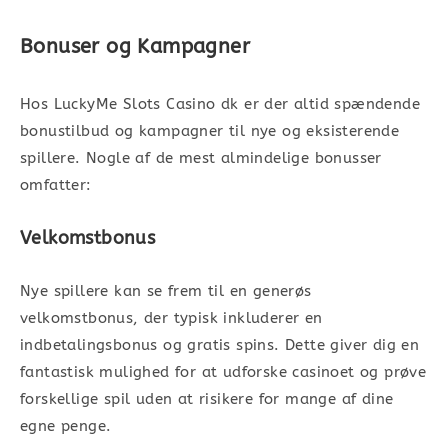
Bonuser og Kampagner
Hos LuckyMe Slots Casino dk er der altid spændende
bonustilbud og kampagner til nye og eksisterende
spillere. Nogle af de mest almindelige bonusser
omfatter:
Velkomstbonus
Nye spillere kan se frem til en generøs
velkomstbonus, der typisk inkluderer en
indbetalingsbonus og gratis spins. Dette giver dig en
fantastisk mulighed for at udforske casinoet og prøve
forskellige spil uden at risikere for mange af dine
egne penge.