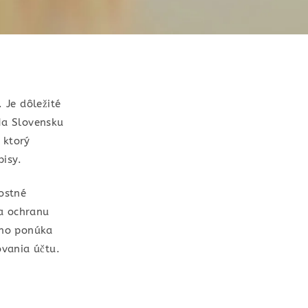
 Je dôležité
 Na Slovensku
 ktorý
isy.
nostné
na ochranu
íno ponúka
vania účtu.