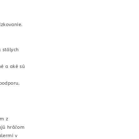
dzkovanie.
 stálych
né a aké sú
 podporu.
ým z
kajú hráčom
alermi v