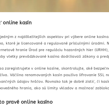
 online kasín
jedným z najdôležitejších aspektov pri výbere online kasína.
íno, ktoré je licencované a regulované príslušnými úradmi.
ernetové hranie Úrad pre reguláciu hazardných hier (URHH),
aby všetky prevádzkované kasína dodržiavali zákony a predp
sa zaregistrujete v online kasíne, skontrolujte, aké bezpeč
žíva. Väčšina renomovaných kasín používa šifrovanie SSL 
nančných údajov hráčov. Rovnako tak je dobré zistiť, či kas
ovedného hrania, ako sú limity vkladov a možnosť zabloko
 to pravé online kasíno