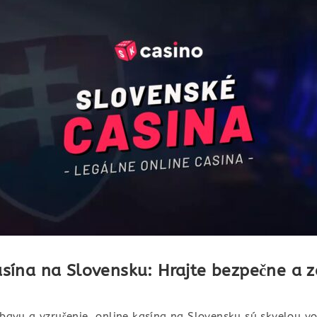
asína na Slovensku: Hrajte bezpečne a 
bavu a vzrušenie, online kasína na Slovensku sú skvelou v