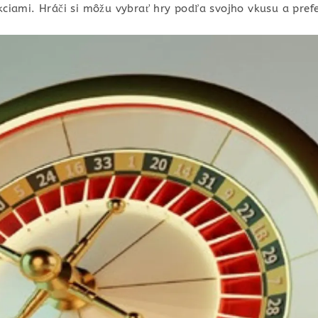
ciami. Hráči si môžu vybrať hry podľa svojho vkusu a prefe