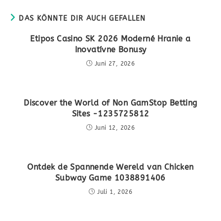
DAS KÖNNTE DIR AUCH GEFALLEN
Etipos Casino SK 2026 Moderné Hranie a
Inovatívne Bonusy
Juni 27, 2026
Discover the World of Non GamStop Betting
Sites -1235725812
Juni 12, 2026
Ontdek de Spannende Wereld van Chicken
Subway Game 1038891406
Juli 1, 2026