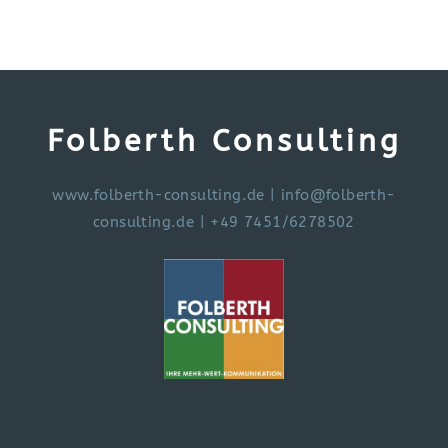
Folberth Consulting
www.folberth-consulting.de
|
info@folberth-
consulting.de
| +49 7451/6278502