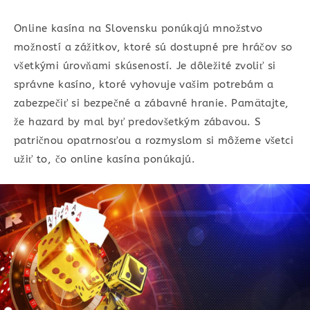
Online kasína na Slovensku ponúkajú množstvo
možností a zážitkov, ktoré sú dostupné pre hráčov so
všetkými úrovňami skúseností. Je dôležité zvoliť si
správne kasíno, ktoré vyhovuje vašim potrebám a
zabezpečiť si bezpečné a zábavné hranie. Pamätajte,
že hazard by mal byť predovšetkým zábavou. S
patričnou opatrnosťou a rozmyslom si môžeme všetci
užiť to, čo online kasína ponúkajú.