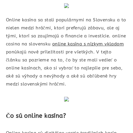
Online kasína sa stali populárnymi na Slovensku a to
nielen medzi hráčmi, ktorí preferujú zábavu, ale aj
tými, ktorí sa zaujímajú o financie a investície. online
casina na slovensku
online kasína s nízkym vkladom
ponúkajú nové príležitosti pre všetkých. V tejto
článku sa pozrieme na to, čo by ste mali vedieť o
online kasínach, ako si vybrať to najlepšie pre seba,
aké sú výhody a nevýhody a aké sú obľúbené hry
medzi slovenskými hráčmi.
Čo sú online kasína?
Online kasína sú digitálne verzie tradičných kasín,