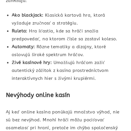
zahŕňajú:
Ako blackjack:
Klasická kartová hra, ktorá
vyžaduje zručnosť a stratégiu.
Ruleta:
Hra šťastia, kde sa hráči snažia
predpovedať, na ktorom čísle sa zastaví koleso.
Automaty:
Rôzne tematiky a dizajny, ktoré
oslovujú široké spektrum hráčov.
Živé kasínové hry:
Umožňujú hráčom zažiť
autentický zážitok z kasína prostredníctvom
interaktívnych hier s živými krupiérmi.
Nevýhody online kasín
Aj keď online kasína ponúkajú množstvo výhod, nie
sú bez nevýhod. Mnohí hráči môžu pociťovať
osamelosť pri hraní, pretože im chýba spoločenský