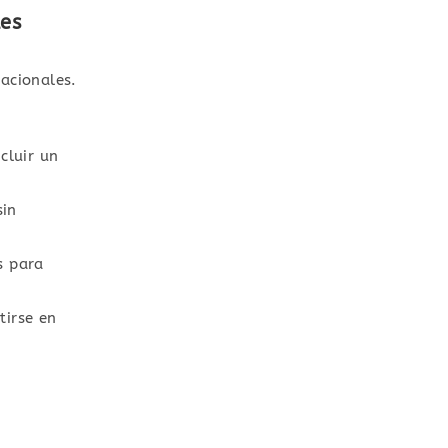
les
acionales.
cluir un
sin
s para
irse en