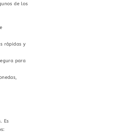
gunos de los
e
s rápidas y
segura para
onedas,
. Es
s: