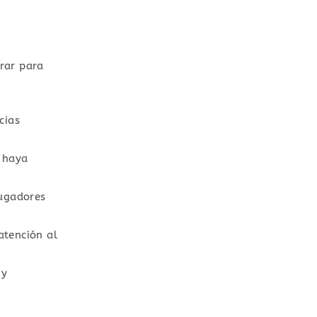
erar para
cias
e haya
jugadores
 atención al
 y