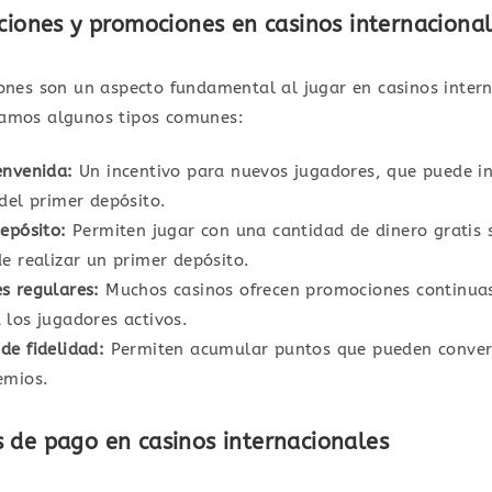
aciones y promociones en casinos internaciona
iones son un aspecto fundamental al jugar en casinos intern
ramos algunos tipos comunes:
envenida:
Un incentivo para nuevos jugadores, que puede in
del primer depósito.
epósito:
Permiten jugar con una cantidad de dinero gratis 
e realizar un primer depósito.
s regulares:
Muchos casinos ofrecen promociones continua
los jugadores activos.
de fidelidad:
Permiten acumular puntos que pueden convert
emios.
 de pago en casinos internacionales