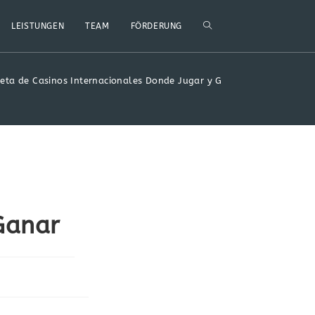
WEBSITE-
LEISTUNGEN
TEAM
FÖRDERUNG
SUCHE
eta de Casinos Internacionales Donde Jugar y Ganar
UMSCHALTEN
Ganar