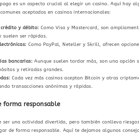
pago es un aspecto crucial al elegir un casino. Aquí hay al
omunes aceptados en casinos internacionales:
 crédito y débito:
Como Visa y Mastercard, son ampliament
 suelen ser rápidas.
lectrónicas:
Como PayPal, Neteller y Skrill, ofrecen opcione
ias bancarias:
Aunque suelen tardar más, son una opción 
pósitos y retiradas grandes.
das:
Cada vez más casinos aceptan Bitcoin y otras criptom
ando transacciones anónimas y rápidas.
e forma responsable
 ser una actividad divertida, pero también conlleva riesgos
gar de forma responsable. Aquí te dejamos algunos consejo