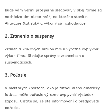
Bude vám veľmi prospešné sledovať, v akej forme sa
nachádza tím alebo hráč, na ktorého stavíte.
Aktuálne štatistiky a výkony sú rozhodujúce.
2. Zranenia a suspensy
Zranenia kľúčových hráčov môžu výrazne ovplyvniť
výkon tímu. Sledujte správy o zraneniach a
suspendáciách.
3. Počasie
V niektorých športoch, ako je futbal alebo americký
futbal, môže počasie výrazne ovplyvniť výsledok
zápasu. Uistite sa, že ste informovaní o predpovedi
počasia.