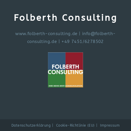
Folberth Consulting
www.folberth-consulting.de
|
info@folberth-
consulting.de
| +49 7451/6278502
Datenschutzerklärung
Cookie-Richtlinie (EU)
Impressum