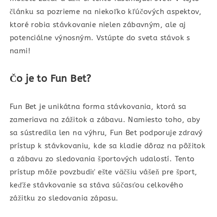
článku sa pozrieme na niekoľko kľúčových aspektov,
ktoré robia stávkovanie nielen zábavným, ale aj
potenciálne výnosným. Vstúpte do sveta stávok s
nami!
Čo je to Fun Bet?
Fun Bet je unikátna forma stávkovania, ktorá sa
zameriava na zážitok a zábavu. Namiesto toho, aby
sa sústredila len na výhru, Fun Bet podporuje zdravý
prístup k stávkovaniu, kde sa kladie dôraz na pôžitok
a zábavu zo sledovania športových udalostí. Tento
prístup môže povzbudiť ešte väčšiu vášeň pre šport,
keďže stávkovanie sa stáva súčasťou celkového
zážitku zo sledovania zápasu.