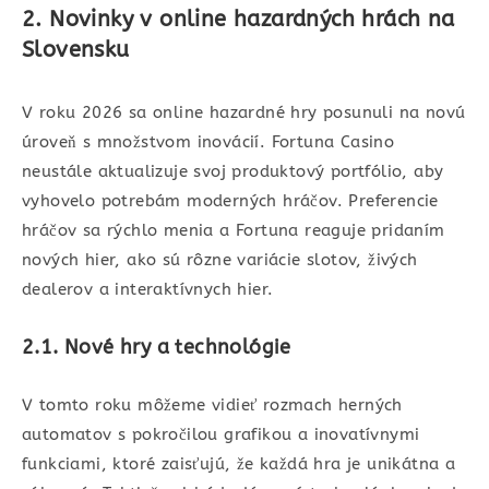
2. Novinky v online hazardných hrách na
Slovensku
V roku 2026 sa online hazardné hry posunuli na novú
úroveň s množstvom inovácií. Fortuna Casino
neustále aktualizuje svoj produktový portfólio, aby
vyhovelo potrebám moderných hráčov. Preferencie
hráčov sa rýchlo menia a Fortuna reaguje pridaním
nových hier, ako sú rôzne variácie slotov, živých
dealerov a interaktívnych hier.
2.1. Nové hry a technológie
V tomto roku môžeme vidieť rozmach herných
automatov s pokročilou grafikou a inovatívnymi
funkciami, ktoré zaisťujú, že každá hra je unikátna a