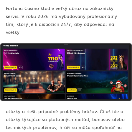
Fortuna Casino kladie veľký dôraz na zákaznícky
servis. V roku 2026 má vybudovaný profesionálny
tím, ktorý je k dispozícii 24/7, aby odpovedal na
všetky
otázky a riešil prípadné problémy hráčov. Či už ide o
otázky týkajúce sa platobných metód, bonusov alebo
technických problémov, hráči sa môžu spoľahnúť na