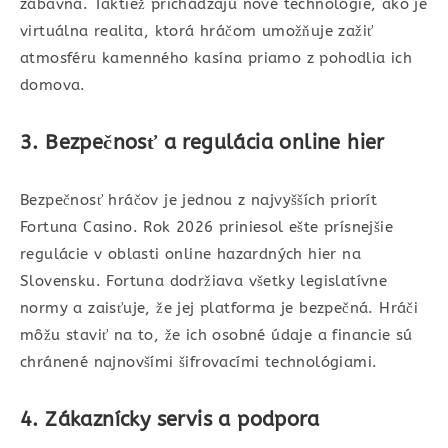
zábavná. Taktiež prichádzajú nové technológie, ako je
virtuálna realita, ktorá hráčom umožňuje zažiť
atmosféru kamenného kasína priamo z pohodlia ich
domova.
3. Bezpečnosť a regulácia online hier
Bezpečnosť hráčov je jednou z najvyšších priorít
Fortuna Casino. Rok 2026 priniesol ešte prísnejšie
regulácie v oblasti online hazardných hier na
Slovensku. Fortuna dodržiava všetky legislatívne
normy a zaisťuje, že jej platforma je bezpečná. Hráči
môžu staviť na to, že ich osobné údaje a financie sú
chránené najnovšími šifrovacími technológiami.
4. Zákaznícky servis a podpora