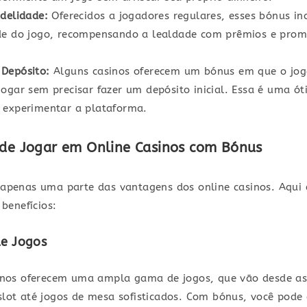
delidade:
Oferecidos a jogadores regulares, esses bónus in
de do jogo, recompensando a lealdade com prêmios e pro
Depósito:
Alguns casinos oferecem um bónus em que o jo
ogar sem precisar fazer um depósito inicial. Essa é uma ó
 experimentar a plataforma.
 de Jogar em Online Casinos com Bónus
apenas uma parte das vantagens dos online casinos. Aqui 
 benefícios:
de Jogos
inos oferecem uma ampla gama de jogos, que vão desde as 
lot até jogos de mesa sofisticados. Com bónus, você pode