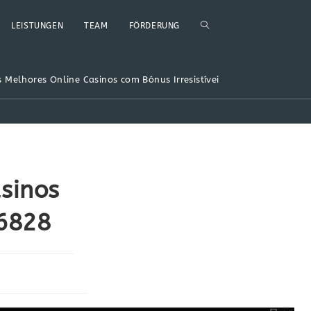
WEBSITE-
LEISTUNGEN
TEAM
FÖRDERUNG
SUCHE
 Melhores Online Casinos com Bónus Irresistíveis -403086828
UMSCHALTEN
sinos
86828