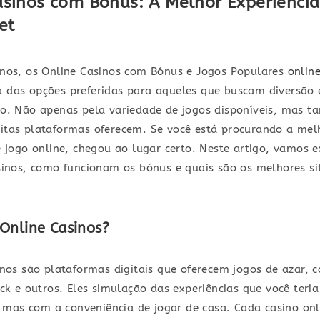
asinos com Bónus: A Melhor Experiência
et
nos, os Online Casinos com Bónus e Jogos Populares
onlin
das opções preferidas para aqueles que buscam diversão 
o. Não apenas pela variedade de jogos disponíveis, mas 
tas plataformas oferecem. Se você está procurando a mel
e jogo online, chegou ao lugar certo. Neste artigo, vamos e
sinos, como funcionam os bónus e quais são os melhores si
Online Casinos?
inos são plataformas digitais que oferecem jogos de azar, c
ack e outros. Eles simulação das experiências que você ter
o, mas com a conveniência de jogar de casa. Cada casino onl