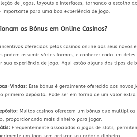
eleção de jogos, layouts e interfaces, tornando a escolha do
 importante para uma boa experiência de jogo.
ionam os Bónus em Online Casinos?
incentivos oferecidos pelos casinos online aos seus novos e
es podem assumir várias formas, e conhecer cada um deles
r sua experiência de jogo. Aqui estão alguns dos tipos de 
oas-Vindas:
Este bónus é geralmente oferecido aos novos 
r o primeiro depósito. Pode ser em forma de um valor extra
epósito:
Muitos casinos oferecem um bónus que multiplica 
o, proporcionando mais dinheiro para jogar.
átis:
Frequentemente associadas a jogos de slots, permite
erimente um jogo sem arriscar seu próprio dinheiro.