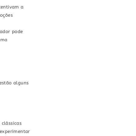
centivam a
moções
gador pode
tima
estão alguns
clássicas
 experimentar