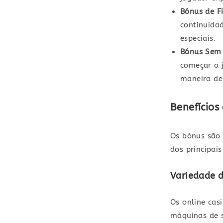
Bónus de Fi
continuida
especiais.
Bónus Sem 
começar a j
maneira de
Benefícios
Os bónus são 
dos principais
Variedade 
Os online cas
máquinas de s