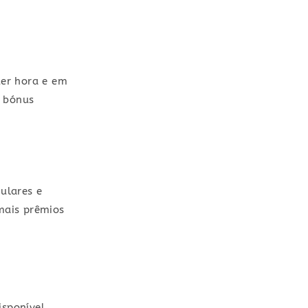
uer hora e em
s bónus
ulares e
mais prêmios
isponível.