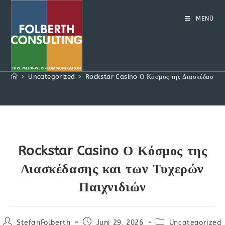
Zum
Inhalt
MENÜ
springen
Blog
>
Uncategorized
>
Rockstar Casino Ο Κόσμος της Διασκέδασης κ
Rockstar Casino Ο Κόσμος της
Διασκέδασης και των Τυχερών
Παιχνιδιών
Beitrags-
Beitrag
Beitrags-
StefanFolberth
Juni 29, 2026
Uncategorized