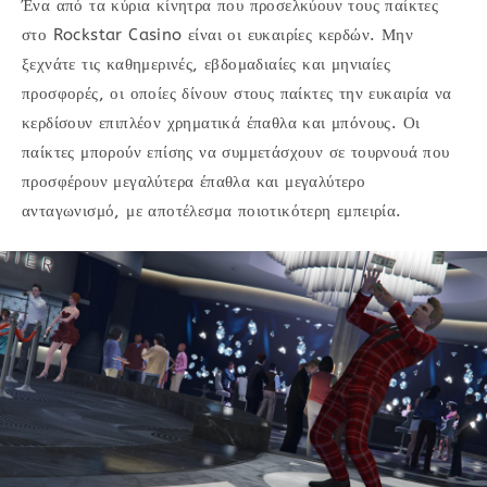
Ένα από τα κύρια κίνητρα που προσελκύουν τους παίκτες
στο Rockstar Casino είναι οι ευκαιρίες κερδών. Μην
ξεχνάτε τις καθημερινές, εβδομαδιαίες και μηνιαίες
προσφορές, οι οποίες δίνουν στους παίκτες την ευκαιρία να
κερδίσουν επιπλέον χρηματικά έπαθλα και μπόνους. Οι
παίκτες μπορούν επίσης να συμμετάσχουν σε τουρνουά που
προσφέρουν μεγαλύτερα έπαθλα και μεγαλύτερο
ανταγωνισμό, με αποτέλεσμα ποιοτικότερη εμπειρία.