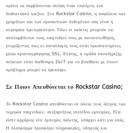
πρέπει να λαμβάνονται υπόψη όταν επιλέγετε ένα
διαδικτυακό καζίνο. Στο Rockstar Casino, η ασφάλεια των
χρημάτων και των προσωπικών δεδομένων σας είναι η
κορυφαία προτεραιότητα. Όλοι οι παίκτες μπορούν να
απολαμβάνουν τους παιχνιδιού τους με αυτοπεποίθηση,
γνωρίζοντας πως οι συναλλαγές τους είναι προστατευμένες
μέσω κρυπτογράφησης SSL. Επίσης, η ομάδα υποστήριξης
πελατών είναι διαθέσιμη 24/7 για να βοηθήσει με όποιο
πρόβλημα μπορεί να προκύψει.
Σε Ποιον Απευθύνεται το Rockstar Casino;
Το Rockstar Casino απευθύνεται σε όλους τους λάτρεις των
τυχερών παιχνιδιών, ανεξαρτήτως επιπέδου εμπειρίας. Είτε
είστε αρχάριος είτε έμπειρος παίκτης, υπάρχει κάτι για εσάς.
Η πλατφόρμα προσφέρει πληροφορίες, οδηγούς και