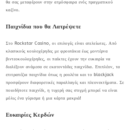
θα σας μεταφέρουν στην ατμόσφαιρα ενός πραγματικού
καζίνο.
Παιχνίδια που θα Λατρέψετε
Στο Rockstar Casino, οι επιλογές είναι ατελείωτες. Από
κλασικούς κουλοχέρηδες με φρουτάκια έως μοντέρνα
βιντεοκουλοχέρηδες, οι παίκτες έχουν την ευκαιρία να
διαλέξουν ανάμεσα σε εκατοντάδες παιχνίδια. Επιπλέον, τα
επιτραπέζια παιχνίδια όπως η ρουλέτα και το blackjack
προσφέρουν διαφορετικές παραλλαγές και πλεονεκτήματα. Σε
ποιοδήποτε παιχνίδι, η τυχερή σας στιγμή μπορεί να είναι
μόλις ένα γύρισμα ή μια κάρτα μακριά!
Ευκαιρίες Κερδών